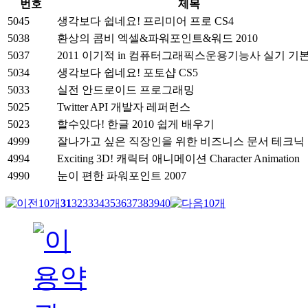
번호
제목
5045
생각보다 쉽네요! 프리미어 프로 CS4
5038
환상의 콤비 엑셀&파워포인트&워드 2010
5037
2011 이기적 in 컴퓨터그래픽스운용기능사 실기 기
5034
생각보다 쉽네요! 포토샵 CS5
5033
실전 안드로이드 프로그래밍
5025
Twitter API 개발자 레퍼런스
5023
할수있다! 한글 2010 쉽게 배우기
4999
잘나가고 싶은 직장인을 위한 비즈니스 문서 테크닉
4994
Exciting 3D! 캐릭터 애니메이션 Character Animation
4990
눈이 편한 파워포인트 2007
31
32
33
34
35
36
37
38
39
40