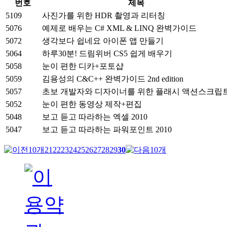
번호
제목
5109
사진가를 위한 HDR 촬영과 리터칭
5076
예제로 배우는 C# XML & LINQ 완벽가이드
5072
생각보다 쉽네요 아이폰 앱 만들기
5064
하루30분! 드림위버 CS5 쉽게 배우기
5058
눈이 편한 디카+포토샵
5059
김용성의 C&C++ 완벽가이드 2nd edition
5057
초보 개발자와 디자이너를 위한 플래시 액션스크립
5052
눈이 편한 동영상 제작+편집
5048
보고 듣고 따라하는 엑셀 2010
5047
보고 듣고 따라하는 파워포인트 2010
21
22
23
24
25
26
27
28
29
30