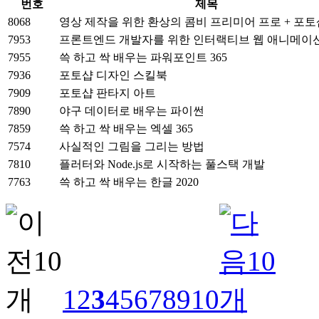
번호
제목
8068
영상 제작을 위한 환상의 콤비 프리미어 프로 + 포토샵
7953
프론트엔드 개발자를 위한 인터랙티브 웹 애니메이
7955
쓱 하고 싹 배우는 파워포인트 365
7936
포토샵 디자인 스킬북
7909
포토샵 판타지 아트
7890
야구 데이터로 배우는 파이썬
7859
쓱 하고 싹 배우는 엑셀 365
7574
사실적인 그림을 그리는 방법
7810
플러터와 Node.js로 시작하는 풀스택 개발
7763
쓱 하고 싹 배우는 한글 2020
1
2
3
4
5
6
7
8
9
10