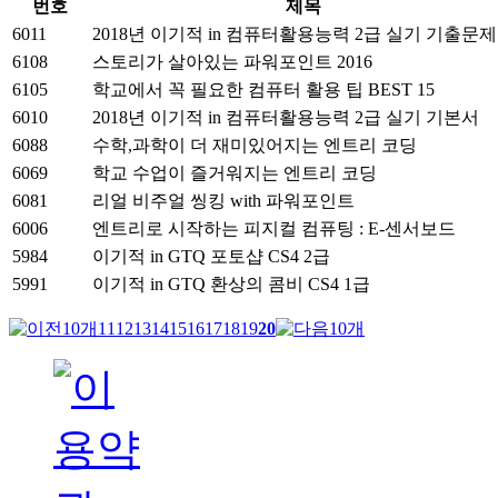
번호
제목
6011
2018년 이기적 in 컴퓨터활용능력 2급 실기 기출문
6108
스토리가 살아있는 파워포인트 2016
6105
학교에서 꼭 필요한 컴퓨터 활용 팁 BEST 15
6010
2018년 이기적 in 컴퓨터활용능력 2급 실기 기본서
6088
수학,과학이 더 재미있어지는 엔트리 코딩
6069
학교 수업이 즐거워지는 엔트리 코딩
6081
리얼 비주얼 씽킹 with 파워포인트
6006
엔트리로 시작하는 피지컬 컴퓨팅 : E-센서보드
5984
이기적 in GTQ 포토샵 CS4 2급
5991
이기적 in GTQ 환상의 콤비 CS4 1급
11
12
13
14
15
16
17
18
19
20