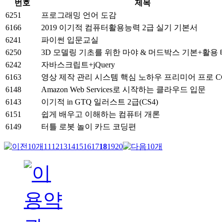
번호
제목
6251
프로그래밍 언어 도감
6166
2019 이기적 컴퓨터활용능력 2급 실기 기본서
6241
파이썬 입문교실
6250
3D 모델링 기초를 위한 마야 & 머드박스 기본+활용
6242
자바스크립트+jQuery
6163
영상 제작 관리 시스템 핵심 노하우 프리미어 프로 C
6148
Amazon Web Services로 시작하는 클라우드 입문
6143
이기적 in GTQ 일러스트 2급(CS4)
6151
쉽게 배우고 이해하는 컴퓨터 개론
6149
터틀 로봇 놀이 카드 코딩편
11
12
13
14
15
16
17
18
19
20