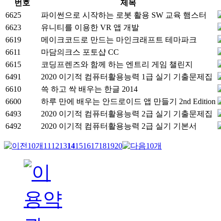
번호
제목
6625
파이썬으로 시작하는 로봇 활용 SW 교육 햄스터
6623
유니티를 이용한 VR 앱 개발
6619
메이크코드로 만드는 마인크래프트 테마파크
6611
마담의크스 포토샵 CC
6615
코딩프렌즈와 함께 하는 엔트리 게임 챌린지
6491
2020 이기적 컴퓨터활용능력 1급 실기 기출문제집
6610
쓱 하고 싹 배우는 한글 2014
6600
하루 만에 배우는 안드로이드 앱 만들기 2nd Edition
6493
2020 이기적 컴퓨터활용능력 2급 실기 기출문제집
6492
2020 이기적 컴퓨터활용능력 2급 실기 기본서
11
12
13
14
15
16
17
18
19
20