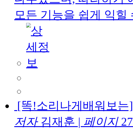
모든 기능을 쉽게 익힐 
[똑!소리나게배워보는]
저자
김재훈
|
페이지
27