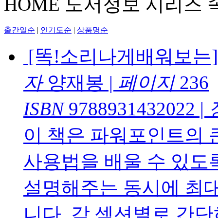
HOME
도서정보
시리즈
출간일순
|
인기도순
|
상품명순
[똑!소리나게배워보는]
자
양재봉
|
페이지
236
ISBN
9788931432022
|
이 책은 파워포인트의 
사용법을 배울 수 있도
설명해주는 동시에 최대
니다. 각 섹션별로 간