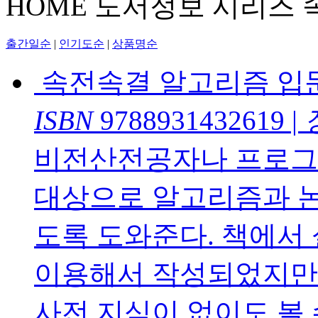
HOME
도서정보
시리즈
출간일순
|
인기도순
|
상품명순
속전속결 알고리즘 입
ISBN
9788931432619
|
비전산전공자나 프로그
대상으로 알고리즘과 논
도록 도와준다. 책에서
이용해서 작성되었지만
사전 지식이 없이도 볼