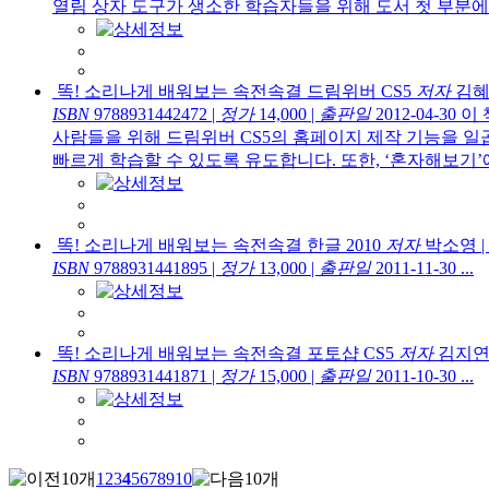
열림 상자 도구가 생소한 학습자들을 위해 도서 첫 부분에 ‘
똑! 소리나게 배워보는 속전속결 드림위버 CS5
저자
김혜
ISBN
9788931442472
|
정가
14,000
|
출판일
2012-04-30
이 
사람들을 위해 드림위버 CS5의 홈페이지 제작 기능을 일
빠르게 학습할 수 있도록 유도합니다. 또한, ‘혼자해보기’에서
똑! 소리나게 배워보는 속전속결 한글 2010
저자
박소영
|
ISBN
9788931441895
|
정가
13,000
|
출판일
2011-11-30
...
똑! 소리나게 배워보는 속전속결 포토샵 CS5
저자
김지
ISBN
9788931441871
|
정가
15,000
|
출판일
2011-10-30
...
1
2
3
4
5
6
7
8
9
10