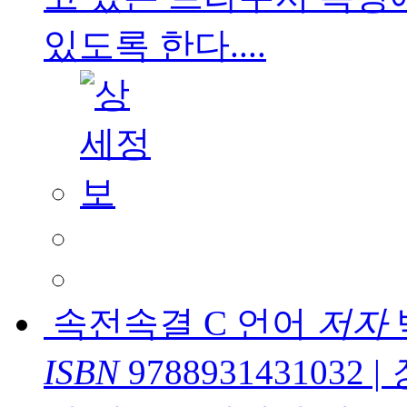
있도록 한다....
속전속결 C 언어
저자
ISBN
9788931431032
|