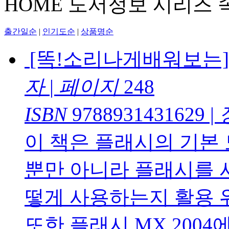
HOME
도서정보
시리즈
출간일순
|
인기도순
|
상품명순
[똑!소리나게배워보는]속
자
|
페이지
248
ISBN
9788931431629
|
이 책은 플래시의 기본
뿐만 아니라 플래시를 사
떻게 사용하는지 활용 
또한 플래시 MX 200