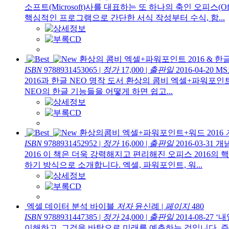
소프트(Microsoft)사를 대표하는 또 하나의 축인 오피스
핵심적인 프로그램으로 간단한 서식 작성부터 수식, 함...
환상의 콤비 엑셀+파워포인트 2016 & 한글
ISBN
9788931453065
|
정가
17,000
|
출판일
2016-04-20
MS
2016과 한글 NEO 명작 도서 환상의 콤비 엑셀+파워포인트
NEO의 한글 기능들을 어떻게 하면 쉽고...
환상의콤비 엑셀+파워포인트+워드 2016
ISBN
9788931452952
|
정가
16,000
|
출판일
2016-03-31
개념
2016 이 책은 더욱 강력해지고 편리해진 오피스 2016
하기 방식으로 소개합니다. 엑셀, 파워포인트, 워...
엑셀 데이터 분석 바이블
저자
윤신례
|
페이지
480
ISBN
9788931447385
|
정가
24,000
|
출판일
2014-08-27
‘내
이해하고, 그것을 바탕으로 미래를 예측하는 것입니다. 