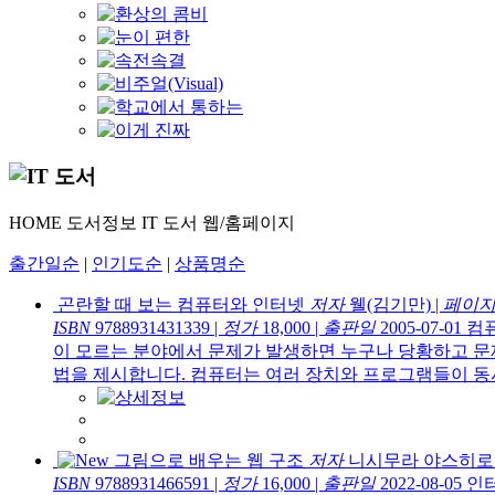
HOME
도서정보
IT 도서
웹/홈페이지
출간일순
|
인기도순
|
상품명순
곤란할 때 보는 컴퓨터와 인터넷
저자
웰(김기만)
|
페이
ISBN
9788931431339
|
정가
18,000
|
출판일
2005-07-01
컴
이 모르는 분야에서 문제가 발생하면 누구나 당황하고 문제
법을 제시합니다. 컴퓨터는 여러 장치와 프로그램들이 동시
그림으로 배우는 웹 구조
저자
니시무라 야스히로
ISBN
9788931466591
|
정가
16,000
|
출판일
2022-08-05
인터