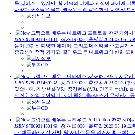
를 넓혀가고 있지만, 웹 기술의 이해와 인식이 과거에 머
다양한 구조들은 물론, 클라우드와 같은 최신 동향 및 보안 
그림으로 배우는 네트워크 프로토콜
저자
가와시마 
ISBN
9788931474183
|
정가
19,000
|
출판일
2024-02-05
그림
들이 변환된 다양한 데이터, 그리고 데이터를 주고받기 위
중요성이 점점 커지고, 클라우드 등 네트워크의 변화 또한 
그림으로 배우는 메타버스
저자
하다마 토시유키
ISBN
9788931469332
|
정가
17,000
|
출판일
2023-07-30
한
있습니다. 가상현실(VR), 증강현실(AR), 인공지능(A
뜨거운 산업 분야입니다. 이 책은 메타버스가 무엇인지 궁금
그림으로 배우는 클라우드 2nd Edition
저자
하야시
ISBN
9788931463149
|
정가
16,000
|
출판일
2020-08-19
그
다. 애플리케이션 개발, 웹 서비스 등을 넘어서 최근에는 기업용 