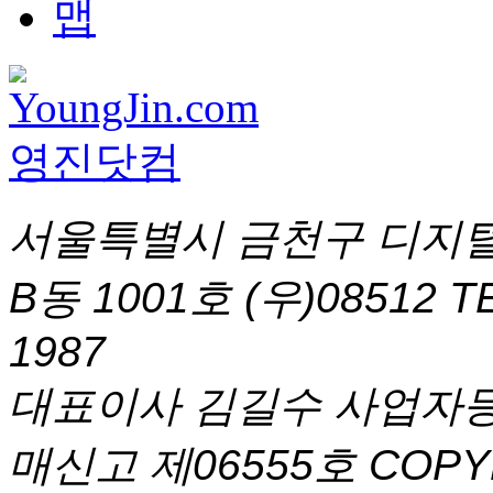
서울특별시 금천구 디지털
B동 1001호 (우)08512
T
1987
대표이사 김길수 사업자등록번
매신고 제06555호
COPYR