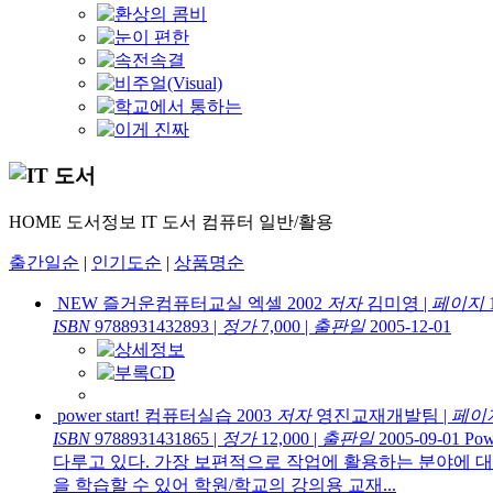
HOME
도서정보
IT 도서
컴퓨터 일반/활용
출간일순
|
인기도순
|
상품명순
NEW 즐거운컴퓨터교실 엑셀 2002
저자
김미영
|
페이지
ISBN
9788931432893
|
정가
7,000
|
출판일
2005-12-01
power start! 컴퓨터실습 2003
저자
영진교재개발팀
|
페이
ISBN
9788931431865
|
정가
12,000
|
출판일
2005-09-01
Po
다루고 있다. 가장 보편적으로 작업에 활용하는 분야에 대
을 학습할 수 있어 학원/학교의 강의용 교재...