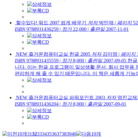
할수있다! 워드 2007 쉽게 배우기
저자
박민재
|
페이지
52
ISBN
9788931436259
|
정가
22,000
|
출판일
2007-11-01
NEW 즐거운컴퓨터교실 한글 2005
저자
김미영
|
페이지
ISBN
9788931435559
|
정가
8,000
|
출판일
2007-09-05
한글
니다. 이는 한글 프로그램이 일상생활 문서, 회사 업무용 
편리하게 해 줄 수 있기 때문입니다. 이 책은 새롭게 기능이
NEW 즐거운컴퓨터교실 파워포인트 2003
저자
영진교재
ISBN
9788931436204
|
정가
8,000
|
출판일
2007-09-01
31
32
33
34
35
36
37
38
39
40