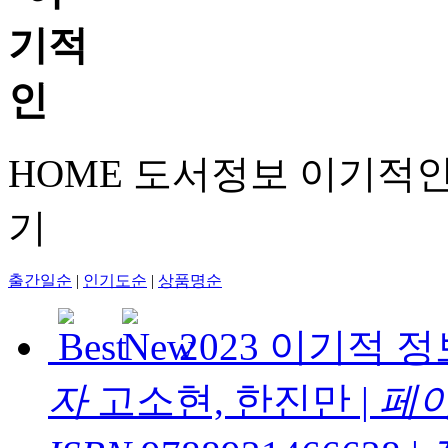
HOME
도서정보
이기적
기
출간일순
|
인기도순
|
상품명순
2023 이기적
자
고소현, 한진만
|
페