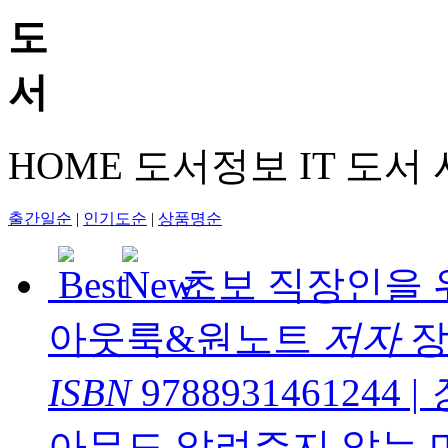
HOME
도서정보
IT 도서
출간일순
|
인기도순
|
상품명순
초보 직장인을
아웃룩&원노트
저자
장
ISBN
9788931461244
|
아무도 알려주지 않는 마