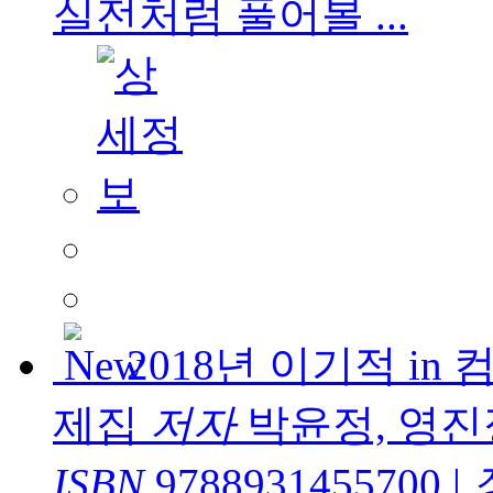
실전처럼 풀어볼 ...
2018년 이기적 i
제집
저자
박윤정, 영
ISBN
9788931455700
|