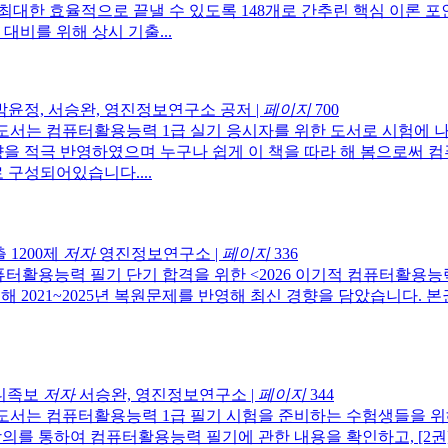
최대한 효율적으로 끝낼 수 있도록 148개로 간추린 핵심 이론 
대비를 위해 상시 기출...
박윤정, 서승완, 영진정보연구소 공저
|
페이지
700
 도서는 컴퓨터활용능력 1급 실기 응시자를 위한 도서로 시험에 
향을 적극 반영하였으며 누구나 쉽게 이 책을 따라 해 봄으로써 
 구성되어있습니다....
 1200제
저자
영진정보연구소
|
페이지
336
터활용능력 필기 단기 합격을 위한 <2026 이기적 컴퓨터활용능력 
021~2025년 복원문제를 반영해 최신 경향을 담았습니다. 본권의 
미니족보
저자
서승완, 영진정보연구소
|
페이지
344
도서는 컴퓨터활용능력 1급 필기 시험을 준비하는 수험생들을 위
강의를 통하여 컴퓨터활용능력 필기에 관한 내용을 확인하고, [2권