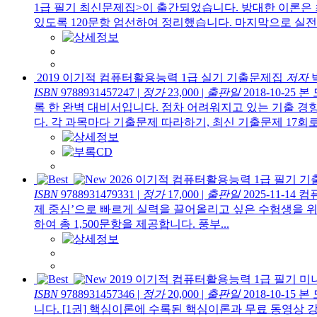
1급 필기 최신문제집>이 출간되었습니다. 방대한 이론은 
있도록 120문항 엄선하여 정리했습니다. 마지막으로 실전 
2019 이기적 컴퓨터활용능력 1급 실기 기출문제집
저자
ISBN
9788931457247
|
정가
23,000
|
출판일
2018-10-25
본
록 한 완벽 대비서입니다. 점차 어려워지고 있는 기출 경
다. 각 과목마다 기출문제 따라하기, 최신 기출문제 17회로
2026 이기적 컴퓨터활용능력 1급 필기 기출
ISBN
9788931479331
|
정가
17,000
|
출판일
2025-11-14
컴퓨
제 중심’으로 빠르게 실력을 끌어올리고 싶은 수험생을 위해 2
하여 총 1,500문항을 제공합니다. 풍부...
2019 이기적 컴퓨터활용능력 1급 필기 
ISBN
9788931457346
|
정가
20,000
|
출판일
2018-10-15
본 
니다. [1권] 핵심이론에 수록된 핵심이론과 무료 동영상 