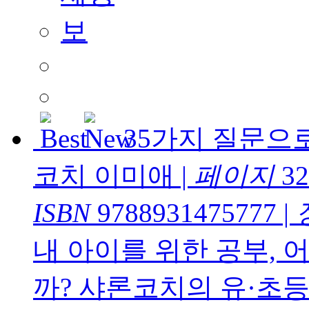
35가지 질문으
코치 이미애
|
페이지
32
ISBN
9788931475777
|
내 아이를 위한 공부,
까? 샤론코치의 유·초등