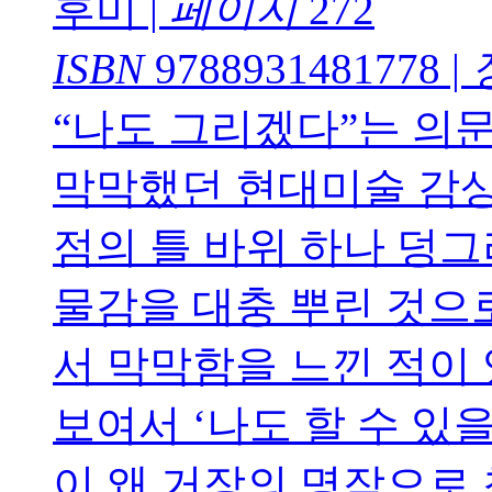
후미
|
페이지
272
ISBN
9788931481778
|
“나도 그리겠다”는 의문
막막했던 현대미술 감상
점의 틀 바위 하나 덩그
물감을 대충 뿌린 것으
서 막막함을 느낀 적이
보여서 ‘나도 할 수 있
이 왜 거장의 명작으로