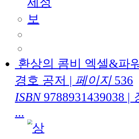
환상의 콤비 엑셀&파워
경호 공저
|
페이지
536
ISBN
9788931439038
|
...