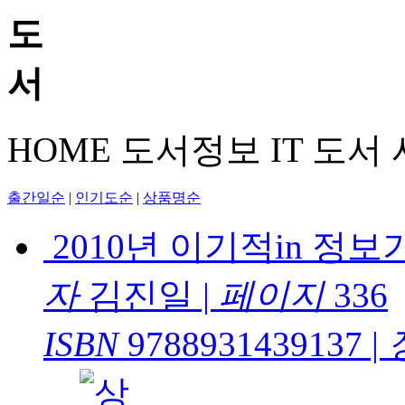
HOME
도서정보
IT 도서
출간일순
|
인기도순
|
상품명순
2010년 이기적in 
자
김진일
|
페이지
336
ISBN
9788931439137
|