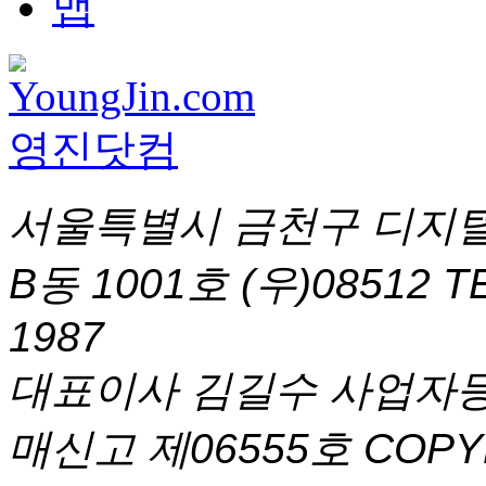
서울특별시 금천구 디지털
B동 1001호 (우)08512
T
1987
대표이사 김길수 사업자등록번
매신고 제06555호
COPYR