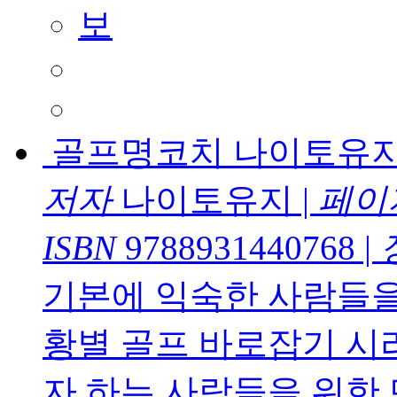
골프명코치 나이토유지
저자
나이토유지
|
페이
ISBN
9788931440768
|
기본에 익숙한 사람들을
황별 골프 바로잡기 시
자 하는 사람들을 위한 