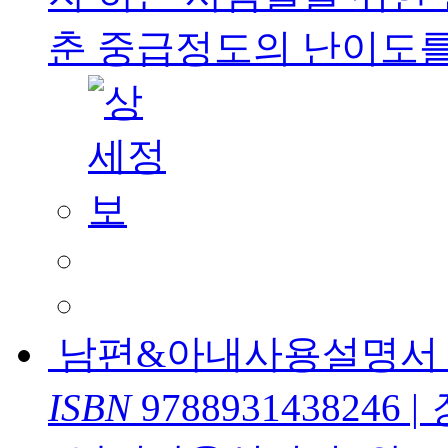
춘 중급정도의 난이도를 가
남편&아내사용설명서
ISBN
9788931438246
|