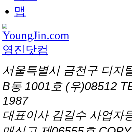
서울특별시 금천구 디지털
B동 1001호 (우)08512
T
1987
대표이사 김길수 사업자등록번
매신고 제06555호
COPYR