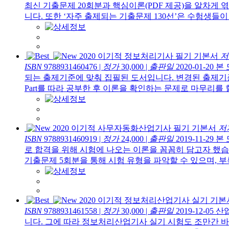
최신 기출문제 20회분과 핵심이론(PDF 제공)을 알차게
니다. 또한 ‘자주 출제되는 기출문제 130선’은 수험생들이 
2020 이기적 정보처리기사 필기 기본서
저
ISBN
9788931460476
|
정가
30,000
|
출판일
2020-01-20
본
되는 출제기준에 맞춰 집필된 도서입니다. 변경된 출제기준은
Part를 따라 공부한 후 이론을 확인하는 문제로 마무리를 할 
2020 이기적 사무자동화산업기사 필기 기본서
저
ISBN
9788931460919
|
정가
24,000
|
출판일
2019-11-29
본
로 합격을 위해 시험에 나오는 이론을 꼼꼼히 담고자 했습
기출문제 5회분을 통해 시험 유형을 파악할 수 있으며, 부
2020 이기적 정보처리산업기사 실기 기본
ISBN
9788931461558
|
정가
30,000
|
출판일
2019-12-05
산
니다. 그에 따라 정보처리산업기사 실기 시험도 조만간 바