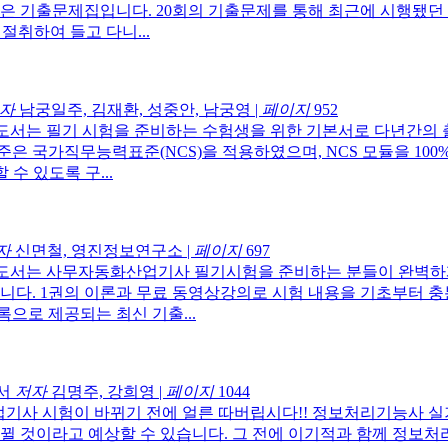
 엮은 기출문제집입니다. 20회의 기출문제를 통해 최근에 시행됐
절취하여 들고 다니...
자
남궁일주, 김재환, 성중안, 남궁영
|
페이지
952
 도서는 필기 시험을 준비하는 수험생을 위한 기본서로 다년간의 
 국가직무능력표준(NCS)을 적용하였으며, NCS 모듈을 100
수 있도록 구...
자
신면철, 영진정보연구소
|
페이지
697
 도서는 사무자동화산업기사 필기시험을 준비하는 분들이 완벽하게
니다. 1권의 이론과 무료 동영상강의로 시험 내용을 기초부터 충
록으로 제공되는 최신 기출...
서
저자
김명주, 강희영
|
페이지
1044
업기사 시험이 바뀌기 전에 얼른 따버립시다!! 정보처리기능사 
뀔 것이라고 예상할 수 있습니다. 그 전에 이기적과 함께 정보처