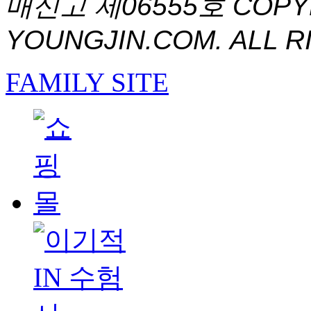
매신고 제06555호
COPYR
YOUNGJIN.COM. ALL R
FAMILY SITE