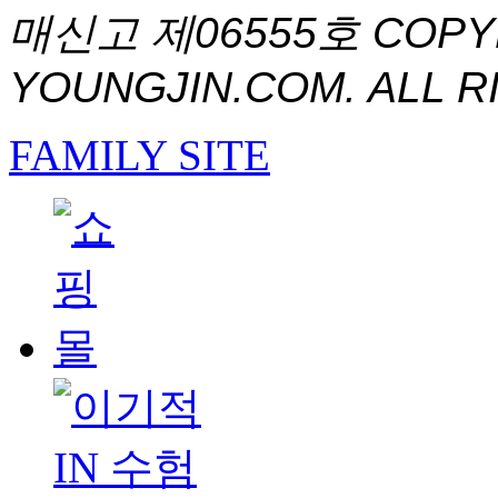
매신고 제06555호
COPYR
YOUNGJIN.COM. ALL R
FAMILY SITE