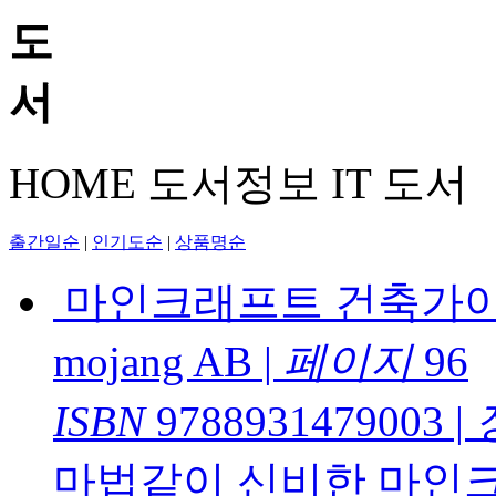
HOME
도서정보
IT 도서
출간일순
|
인기도순
|
상품명순
마인크래프트 건축가이
mojang AB
|
페이지
96
ISBN
9788931479003
|
마법같이 신비한 마인크