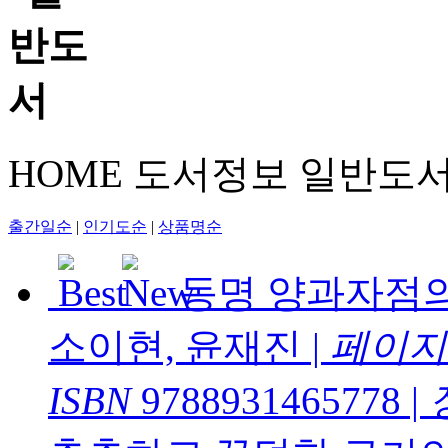
HOME
도서정보
일반도
출간일순
|
인기도순
|
상품명순
동명 양과자점의
소이현, 윤재진
|
페이지
ISBN
9788931465778
|