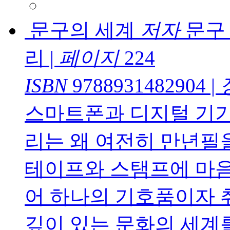
문구의 세계
저자
문구 
리
|
페이지
224
ISBN
9788931482904
|
스마트폰과 디지털 기기
리는 왜 여전히 만년필
테이프와 스탬프에 마음
어 하나의 기호품이자 취
깊이 있는 문화의 세계