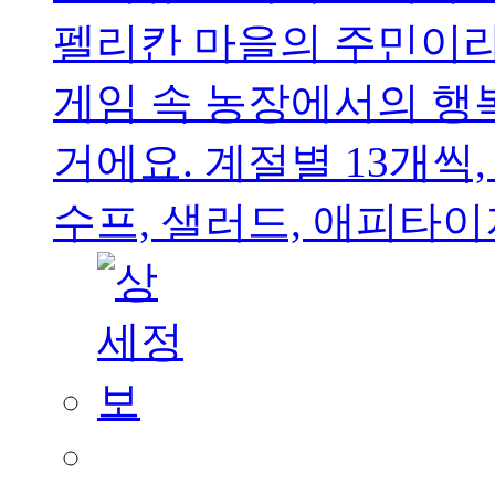
펠리칸 마을의 주민이
게임 속 농장에서의 행
거에요. 계절별 13개씩,
수프, 샐러드, 애피타이저