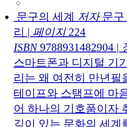
문구의 세계
저자
문구 
리
|
페이지
224
ISBN
9788931482904
|
스마트폰과 디지털 기기
리는 왜 여전히 만년필
테이프와 스탬프에 마음
어 하나의 기호품이자 취
깊이 있는 문화의 세계