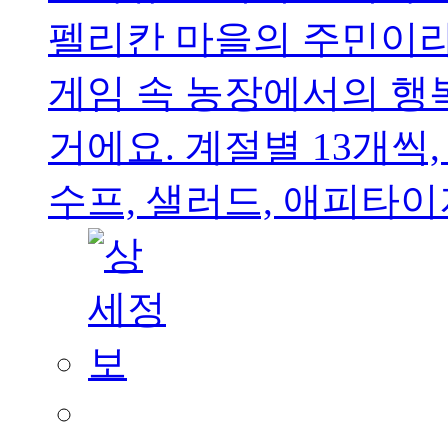
펠리칸 마을의 주민이
게임 속 농장에서의 행
거에요. 계절별 13개씩,
수프, 샐러드, 애피타이저