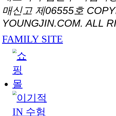
매신고 제06555호
COPYR
YOUNGJIN.COM. ALL R
FAMILY SITE