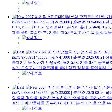
2027 이기적 ADsP 데이터분석 준전문가 이론+
ISBN
9788931482997
|
정가
25,000
|
출판일
2026-08-21
본 
이다. 한국데이터산업진흥원이 공개한 출제 기준에 따라,
제를 풀며 복습한 후, 기출문제와 모의고사로 최종 점검을 
2027 이기적 정보처리산업기사 필기+실
ISBN
9788931483338
|
정가
47,000
|
출판일
2026-08-21
정보
출제기준을 알차게 반영하여 필기와 실기를 따로 공부해야
실기 모의고사·기출문제를 풀며 실전 감각을 끌어올려 보세요
2027 이기적 빅데이터분석기사 필기 기본
ISBN
9788931482744
|
정가
33,000
|
출판일
2026-08-20
최신
의 출제 경향을 철저히 분석하여 수험생들이 혼자서도 학
설명과 예상문제를 공부하며 데이터 분석 지식을 얻을 수 있고