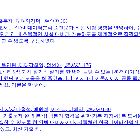
기출문제
저자
임경덕
|
페이지
368
도서는 ADsP 데이터분석 준전문가 최신 시험 경향을 반영하여,
 단기간 내 효율적인 시험 대비가 가능하도록 체계적으로 집필되
할 수 있도록 구성하였다...
기 올인원
저자
강희영, 정선아
|
페이지
1176
처리산업기사 필기와 실기를 한 번에 끝낼 수 있는 [2027 이
 했던 번거로움을 싹 줄였습니다. 먼저 1권 이론서에서 공통 핵
. 이론은 한 번에...
서
저자
나홍석, 배원성, 이건길, 이혜영
|
페이지
840
 기출문제 완벽 분석! 빅분기 합격을 위한 기본 지침서! 본 도
습할 수 있도록 한 완벽 대비서이다. 시행처인 한국데이터산업
, 최신 기출 키...