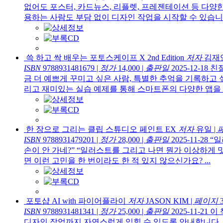
없어도 포스터, 카드뉴스, 리플렛, 프레젠테이션 등 다양
용하는 사람도 부담 없이 디자인 작업을 시작할 수 있습니다. 
쓱 하고 싹 배우는 포토스케이프 X 2nd Edition
저자
김재
ISBN
9788931481679
|
정가
14,000
|
출판일
2025-12-18
친절
금 더 예쁘게 꾸미고 싶은 사람, 특별한 추억을 기록하고 
리고 재미있는 실습 예제를 통해 스마트폰의 다양한 앱을 배울
한 장으로 그리는 클립 스튜디오 페인트 EX
저자
유일
|
ISBN
9788931479201
|
정가
28,000
|
출판일
2025-11-28
“일
손이 안 가네?” “일러스트를 그리고 나면 뭔가 이상하게
면 이런 고민을 한 번이라도 한 적 있지 않으신가요? ...
포토샵 AI with 파이어플라이
저자
JASON KIM
|
페이지
3
ISBN
9788931481341
|
정가
25,000
|
출판일
2025-11-21
이 
디자인 작업까지 자연스럽게 익힐 수 있도록 안내합니다. 