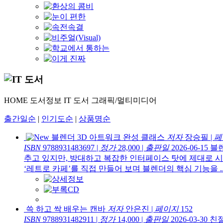
HOME
도서정보
IT 도서
그래픽/멀티미디어
출간일순
|
인기도순
|
상품명순
블렌더 3D 아트워크 완성 클래스
저자
장승필
|
페
ISBN
9788931483697
|
정가
28,000
|
출판일
2026-06-15
블렌
추고 있지만, 방대하고 복잡한 인터페이스 탓에 제대로 
‘레트로 카페’를 직접 만들어 보며 블렌더의 핵심 기능을 ..
쓱 하고 싹 배우는 캔바
저자
안은진
|
페이지
152
ISBN
9788931482911
|
정가
14,000
|
출판일
2026-03-30
친절