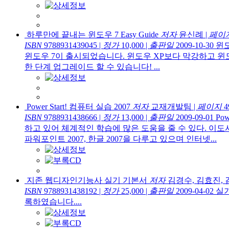
하루만에 끝내는 윈도우 7 Easy Guide
저자
윤신례
|
페이
ISBN
9788931439045
|
정가
10,000
|
출판일
2009-10-30
윈도
윈도우 7이 출시되었습니다. 윈도우 XP보다 막강하고 윈
한 단계 업그레이드 할 수 있습니다! ...
Power Start! 컴퓨터 실습 2007
저자
교재개발팀
|
페이지
4
ISBN
9788931438666
|
정가
13,000
|
출판일
2009-09-01
Po
하고 있어 체계적인 학습에 많은 도움을 줄 수 있다. 이도
파워포인트 2007, 한글 2007을 다루고 있으며 인터넷...
지존 웹디자인기능사 실기 기본서
저자
김경수, 김효진,
ISBN
9788931438192
|
정가
25,000
|
출판일
2009-04-02
실
록하였습니다....