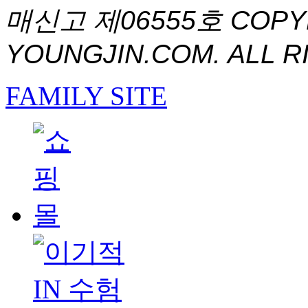
매신고 제06555호
COPYR
YOUNGJIN.COM. ALL R
FAMILY SITE