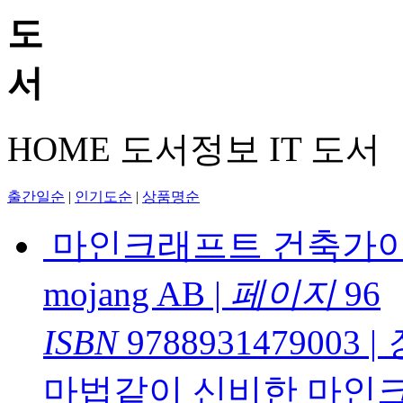
HOME
도서정보
IT 도서
출간일순
|
인기도순
|
상품명순
마인크래프트 건축가이
mojang AB
|
페이지
96
ISBN
9788931479003
|
마법같이 신비한 마인크