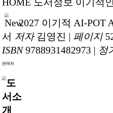
HOME
도서정보
이기적
2027 이기적 AI-PO
서
저자
김영진
|
페이지
5
ISBN
9788931482973
|
정
판매처