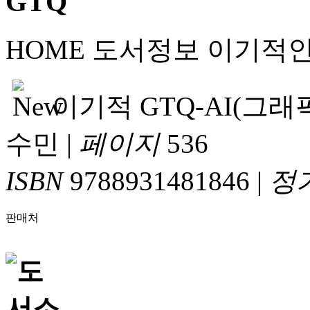
HOME
도서정보
이기적
이기적 GTQ-AI(그래
수민
|
페이지
536
ISBN
9788931481846
|
정
판매처