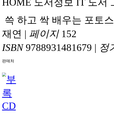
HOME
도서정보
IT 도서
쓱 하고 싹 배우는 포토스케이프
재연
|
페이지
152
ISBN
9788931481679
|
정
판매처