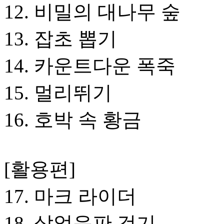
12. 비밀의 대나무 숲
13. 잡초 뽑기
14. 카운트다운 폭죽
15. 멀리뛰기
16. 호박 속 황금
[활용편]
17. 마크 라이더
18. 살얼음판 걷기