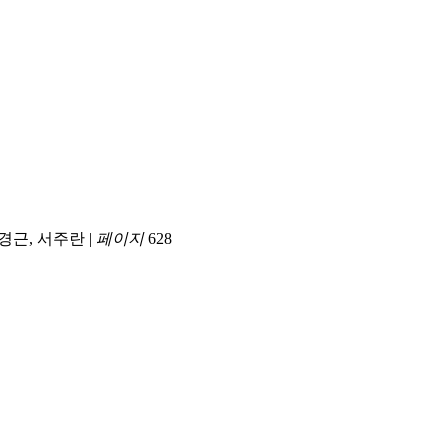
경근, 서주란
|
페이지
628