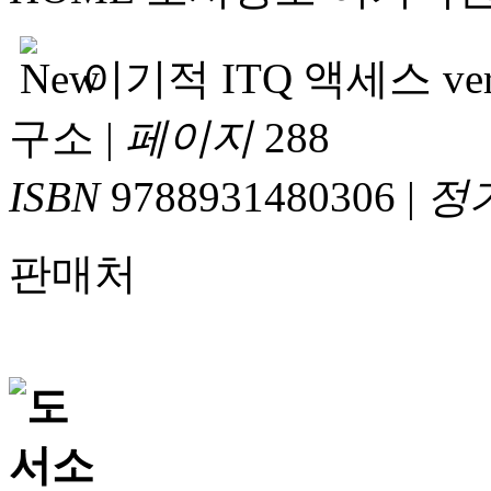
이기적 ITQ 액세스 ver.2
구소
|
페이지
288
ISBN
9788931480306
|
정
판매처