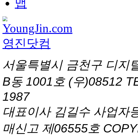
서울특별시 금천구 디지털
B동 1001호 (우)08512
T
1987
대표이사 김길수 사업자등록번
매신고 제06555호
COPYR