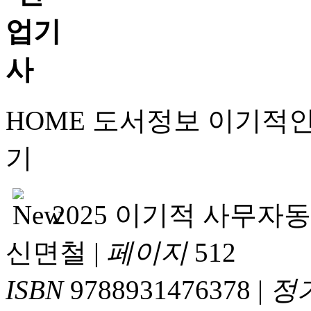
HOME
도서정보
이기적
기
2025 이기적 사무
신면철
|
페이지
512
ISBN
9788931476378
|
정