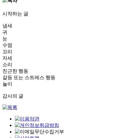
시작하는 글
냄새
귀
눈
수염
꼬리
자세
소리
친근한 행동
갈등 또는 스트레스 행동
놀이
감사의 글