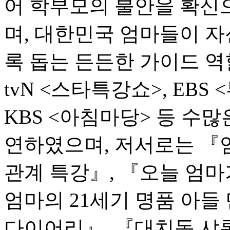
어 학부모의 불안을 확신
며, 대한민국 엄마들이 자
록 돕는 든든한 가이드 역
tvN <스타특강쇼>, EBS 
KBS <아침마당> 등 수
연하였으며, 저서로는 『
관계 특강』, 『오늘 엄마
엄마의 21세기 명품 아들 
다이어리』, 『대치동 샤론