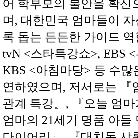
어 학부모의 불안을 확신
며, 대한민국 엄마들이 자
록 돕는 든든한 가이드 역
tvN <스타특강쇼>, EBS 
KBS <아침마당> 등 수
연하였으며, 저서로는 『
관계 특강』, 『오늘 엄마
엄마의 21세기 명품 아들 
다이어리』, 『대치동 샤론