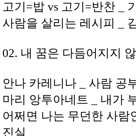
고기=밥 vs 고기=반찬 _
사람을 살리는 레시피 _ 
02. 내 꿈은 다듬어지지 
안나 카레니나 _ 사람 공
마리 앙투아네트 _ 내가 
어쩌면 나는 무던한 사람인
진실