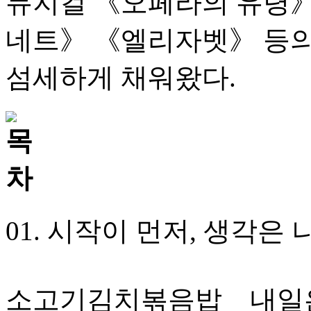
뮤지컬 《오페라의 유령》
네트》 《엘리자벳》 등의
섬세하게 채워왔다.
01. 시작이 먼저, 생각은
소고기김치볶음밥 _ 내일