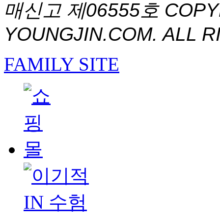
매신고 제06555호
COPYR
YOUNGJIN.COM. ALL R
FAMILY SITE