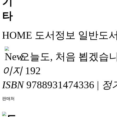
HOME
도서정보
일반도
오늘도, 처음 뵙겠습
이지
192
ISBN
9788931474336
|
정
판매처