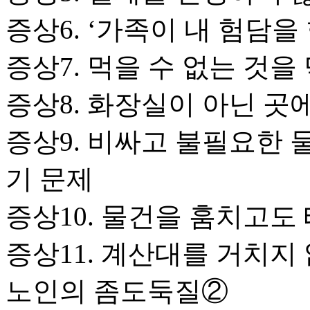
증상6. ‘가족이 내 험담을
증상7. 먹을 수 없는 것을
증상8. 화장실이 아닌 곳
증상9. 비싸고 불필요한 물
기 문제
증상10. 물건을 훔치고도
증상11. 계산대를 거치지
노인의 좀도둑질②