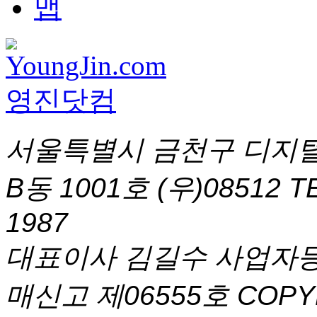
서울특별시 금천구 디지털
B동 1001호 (우)08512
T
1987
대표이사 김길수 사업자등록번
매신고 제06555호
COPYR