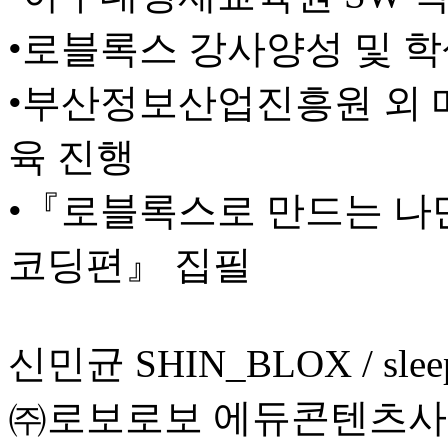
•로블록스 강사양성 및 
•부산정보산업진흥원 외 메
육 진행
•『로블록스로 만드는 나만
코딩편』 집필
신민균 SHIN_BLOX / sleepl
㈜로보로보 에듀콘텐츠