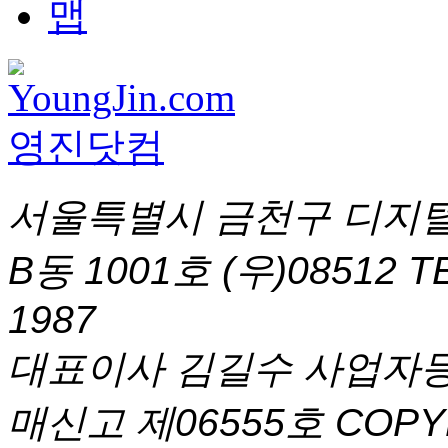
서울특별시 금천구 디지털
B동 1001호 (우)08512
T
1987
대표이사 김길수 사업자등록번
매신고 제06555호
COPYR